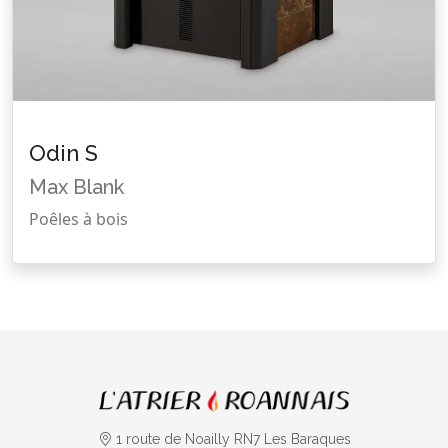
Odin S
Max Blank
Poêles à bois
1 route de Noailly RN7 Les Baraques