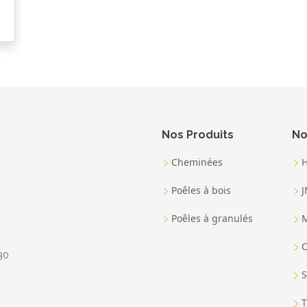
Nos Produits
No
Cheminées
Poêles à bois
Poêles à granulés
M
O
30
S
T