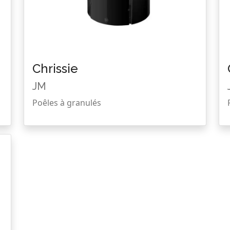
Chrissie
JM
Poêles à granulés