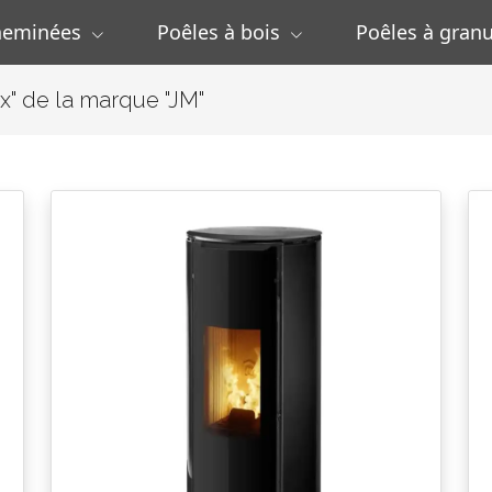
heminées
Poêles à bois
Poêles à granu
x" de la marque "JM"