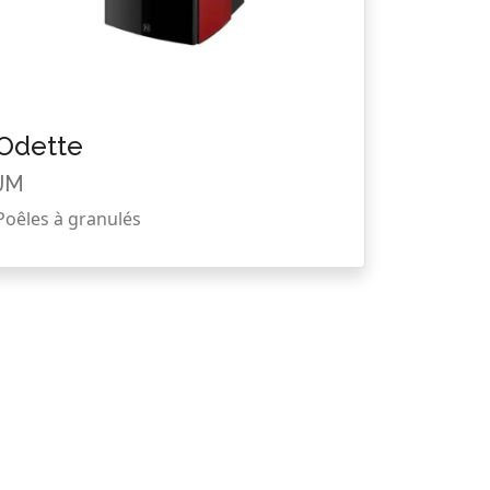
Odette
JM
Poêles à granulés